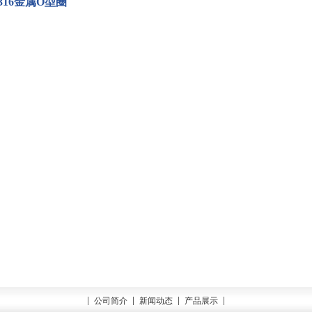
316金属O型圈
公司简介
新闻动态
产品展示