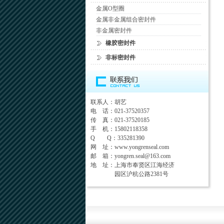
金属O型圈
金属非金属组合密封件
非金属密封件
橡胶密封件
非标密封件
联系人：胡艺
电 话：021-37520357
传 真：021-37520185
手 机：15802118358
Q Q：335281390
网 址：
www.yongrenseal.com
邮 箱：
yongren.seal@163.com
地 址：上海市奉贤区江海经济
园区沪杭公路2381号